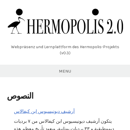
Skip
to
content
Webpräsenz und Lernplattform des Hermopolis-Projekts
(v0.3)
MENU
النصوص
أرشيف ديونيسيوس ابن كيفالاس
يتكون أرشيف ديونيسيوس ابن كيفالاس من ٧ برديات
ديموطيقية و ٣٣ برديات يونانية، ويعود تأريخ معظم هذه