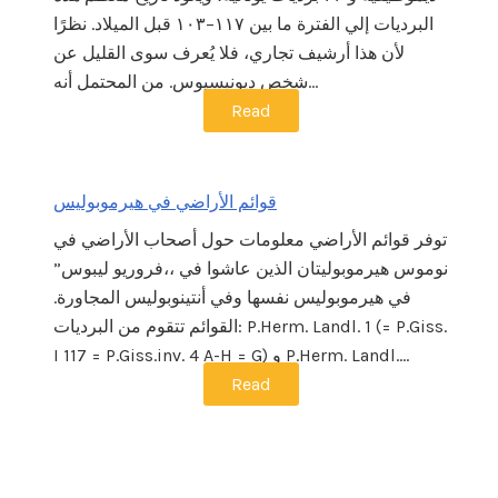
البرديات إلي الفترة ما بين ١١٧–١٠٣ قبل الميلاد. نظرًا
لأن هذا أرشيف تجاري، فلا يُعرف سوى القليل عن
شخص ديونيسيوس. من المحتمل أنه…
Read
قوائم الأراضي في هيرموبوليس
توفر قوائم الأراضي معلومات حول أصحاب الأراضي في
نوموس هيرموبوليتان الذين عاشوا في ،،فروريو ليبوس”
في هيرموبوليس نفسها وفي أنتينوبوليس المجاورة.
القوائم تتقوم من البرديات: P.Herm. Landl. 1 (= P.Giss.
I 117 = P.Giss.inv. 4 A-H = G) و P.Herm. Landl.…
Read