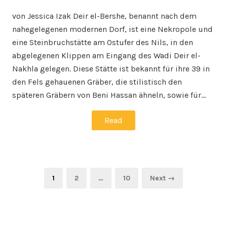
on
in
von Jessica Izak Deir el-Bershe, benannt nach dem
nahegelegenen modernen Dorf, ist eine Nekropole und
eine Steinbruchstätte am Ostufer des Nils, in den
abgelegenen Klippen am Eingang des Wadi Deir el-
Nakhla gelegen. Diese Stätte ist bekannt für ihre 39 in
den Fels gehauenen Gräber, die stilistisch den
späteren Gräbern von Beni Hassan ähneln, sowie für…
Read
Posts
Page
Page
Page
1
2
…
10
Next →
pagination