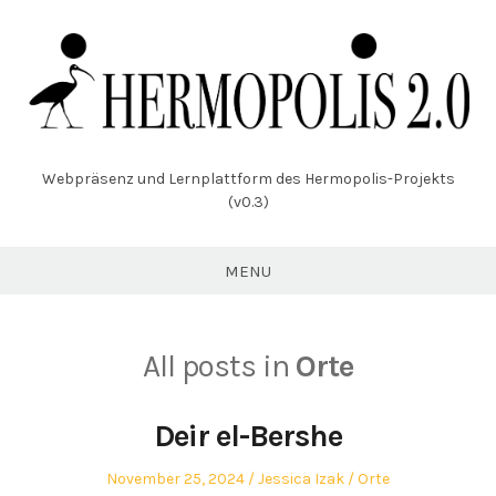
Skip
to
content
Webpräsenz und Lernplattform des Hermopolis-Projekts
(v0.3)
MENU
All posts in
Orte
Deir el-Bershe
Posted
Author
Posted
November 25, 2024
Jessica Izak
Orte