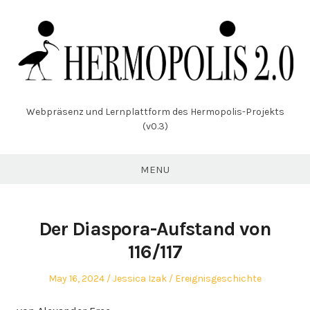
Skip
to
content
Webpräsenz und Lernplattform des Hermopolis-Projekts
(v0.3)
MENU
Der Diaspora-Aufstand von
116/117
Posted
Author
Posted
May 16, 2024
Jessica Izak
Ereignisgeschichte
on
in