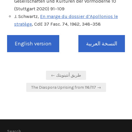
Gesellschaften und Kulturen der Vormoderne 10
(Stuttgart 2020) 91–109
J. Schwartz,
En marge du dossier d’Apollonios le
stratège
, CdE 37 Fasc. 74, 1962, 348–358
English version
النسخة العربية
Post
← طريق أنتينويتك
navigation
The Diaspora Uprising from 116/117 →
Search