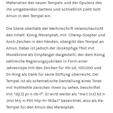
Materialien des neuen Tempels und der Opulenz des
ihn umgebenden Gartens und schließlich zieht Gott
Amun in den Tempel ein.
Die Szene oberhalb der Weihinschrift veranschaulicht
den Inhalt: König Merenptah, mit Cherep-Szepter und
Anch-Zeichen in den Händen, übergibt den Tempel an
Amun. Dabei ist jedoch der ibisköpfige Thot mit
Mondkrone als Empfänger dargestellt, der dem König
zahlreiche Regierungsjubiläen in Form einer
Jahresrispe mit den Zeichen für Hb-sd, 100.000 und
Sn-Ring als Dank für seine Stiftung überreicht. Der
Tempel ist als schematische Darstellung eines Tores
mit Hohlkehle zwischen ihnen zu sehen, beschriftet
mit “dj(.t) pr n nb=f”. Er wird weiter als “Hw.t (n.t) k3 n
Jmn Mrj-n-PtH Htp-Hr-M3a.t” bezeichnet, also als Ka-
Tempel für den Amun des Merenptah.