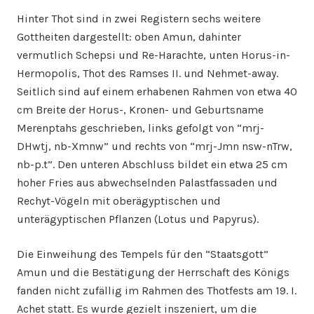
Hinter Thot sind in zwei Registern sechs weitere
Gottheiten dargestellt: oben Amun, dahinter
vermutlich Schepsi und Re-Harachte, unten Horus-in-
Hermopolis, Thot des Ramses II. und Nehmet-away.
Seitlich sind auf einem erhabenen Rahmen von etwa 40
cm Breite der Horus-, Kronen- und Geburtsname
Merenptahs geschrieben, links gefolgt von “mrj-
DHwtj, nb-Xmnw” und rechts von “mrj-Jmn nsw-nTrw,
nb-p.t”. Den unteren Abschluss bildet ein etwa 25 cm
hoher Fries aus abwechselnden Palastfassaden und
Rechyt-Vögeln mit oberägyptischen und
unterägyptischen Pflanzen (Lotus und Papyrus).
Die Einweihung des Tempels für den “Staatsgott”
Amun und die Bestätigung der Herrschaft des Königs
fanden nicht zufällig im Rahmen des Thotfests am 19. I.
Achet statt. Es wurde gezielt inszeniert, um die