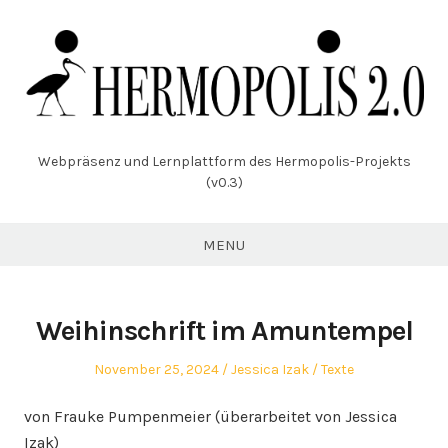
Skip
to
content
Webpräsenz und Lernplattform des Hermopolis-Projekts
(v0.3)
MENU
Weihinschrift im Amuntempel
Posted
Author
Posted
November 25, 2024
Jessica Izak
Texte
on
in
von Frauke Pumpenmeier (überarbeitet von Jessica
Izak)