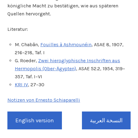
königliche Macht zu bestätigen, wie aus späteren
Quellen hervorgeht.
Literatur:
M. Chabân,
Fouilles à Ashmounéin
, ASAE 8, 1907,
216–218, Taf. I
G. Roeder,
Zwei hieroglyphische Inschriften aus
Hermopolis (Ober-Ägypten)
, ASAE 52.2, 1954, 319–
357, Taf. I–VI
KRI IV
, 27–30
Notizen von Ernesto Schiaparelli
English version
النسخة العربية