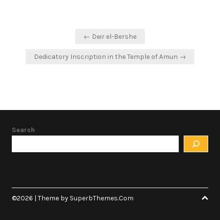
Post
← Deir el-Bershe
navigation
Dedicatory Inscription in the Temple of Amun →
Search
©2026
| Theme by
SuperbThemes.Com