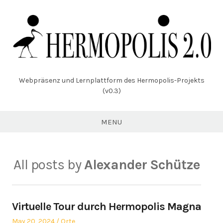
Skip
to
content
Webpräsenz und Lernplattform des Hermopolis-Projekts
(v0.3)
MENU
All posts by
Alexander Schütze
Virtuelle Tour durch Hermopolis Magna
Posted
Posted
May 20, 2024
Orte