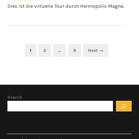
on
in
Dies ist die virtuelle Tour durch Hermopolis Magna.
Posts
Page
Page
Page
1
2
…
8
Next →
pagination
Search