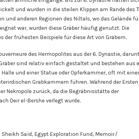
ickelt und wurden in die steilen Klippen am Rande des T
n und anderen Regionen des Niltals, wo das Gelände fü
ignet war, wurden diese Gräber häufig genutzt. Die
es der frühesten Beispiele für diese Art von Gräbern.
ouverneure des Hermopolites aus der 6. Dynastie, darun
räber sind relativ einfach gestaltet und bestehen aus e
n Halle und einer Statue oder Opferkammer, oft mit ein
nterirdischen Grabkammern führen. Während der Ersten
er Nekropole zurück, da die Begräbnisstätte der
ch Deir el-Bershe verlegt wurde.
of Sheikh Saïd, Egypt Exploration Fund, Memoir /