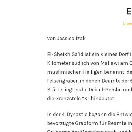
E
Post
Nove
on
von Jessica Izak
El-Sheikh Sa’id ist ein kleines Dor
Kilometer südlich von Mallawi am Os
muslimischen Heiligen benannt, der 
Felsengräber, in denen Beamte der 
Stätte liegt nahe Deir el-Bershe u
die Grenzstele “X” hindeutet.
In der 4. Dynastie begann die Entw
bevorzugte Grabform für Beamte in
Grundriss der Mastabas nach und ha