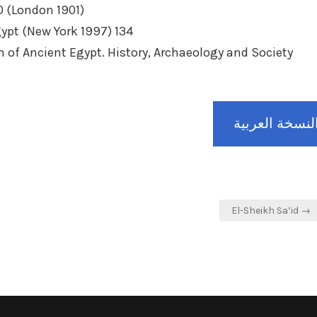
0 (London 1901)
gypt (New York 1997) 134
 of Ancient Egypt. History, Archaeology and Society
لنسخة العربية
El-Sheikh Sa’id →