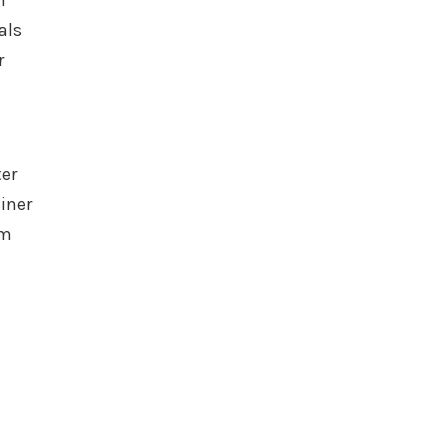
als
r
ter
iner
em