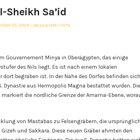
l-Sheikh Sa’id
ed
Author
Posted
mber 25, 2024
Jessica Izak
Orte
in
f im Gouvernement Minya in Oberägypten, das einige
tufer des Nils liegt. Es ist nach einem lokalen
dort begraben ist. In der Nähe des Dorfes befinden sic
6. Dynastie aus Hermopolis Magna bestattet wurden. Di
nd markiert die nördliche Grenze der Amarna-Ebene, wora
icklung von Mastabas zu Felsengräbern, die ursprünglic
 Gizeh und Sakkara. Diese neuen Gräber ahmten den
tten ähnliche Eingänge. Bis zur 6. Dynastie hatten sic